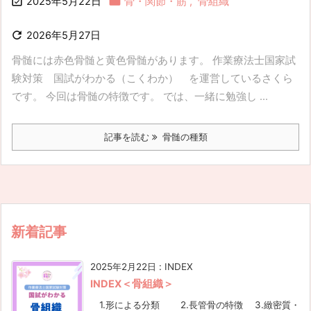


2025年5月22日
骨・関節・筋
,
骨組織

2026年5月27日
骨髄には赤色骨髄と黄色骨髄があります。 作業療法士国家試
験対策 国試がわかる（こくわか） を運営しているさくら
です。 今回は骨髄の特徴です。 では、一緒に勉強し ...
記事を読む
骨髄の種類
新着記事
2025年2月22日
:
INDEX
INDEX＜骨組織＞
1.形による分類 2.長管骨の特徴 3.緻密質・