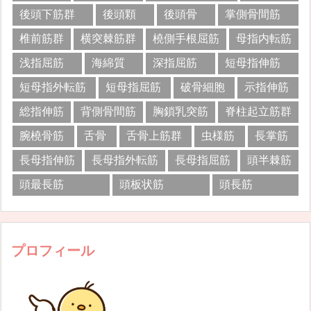
後頭下筋群
後頭顆
後頭骨
掌側骨間筋
椎前筋群
横突棘筋群
橈側手根屈筋
母指内転筋
浅指屈筋
海綿質
深指屈筋
短母指伸筋
短母指外転筋
短母指屈筋
破骨細胞
示指伸筋
総指伸筋
背側骨間筋
胸鎖乳突筋
脊柱起立筋群
腕橈骨筋
舌骨
舌骨上筋群
虫様筋
長掌筋
長母指伸筋
長母指外転筋
長母指屈筋
頭半棘筋
頭最長筋
頭板状筋
頭長筋
プロフィール