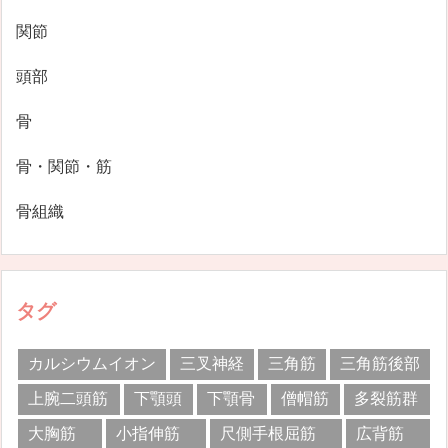
関節
頭部
骨
骨・関節・筋
骨組織
タグ
カルシウムイオン
三叉神経
三角筋
三角筋後部
上腕二頭筋
下顎頭
下顎骨
僧帽筋
多裂筋群
大胸筋
小指伸筋
尺側手根屈筋
広背筋