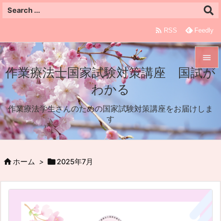

RSS
Feedly

作業療法士国家試験対策講座 国試が

わかる
メニュ

作業療法学生さんのための国家試験対策講座をお届けしま
サイド
す

前へ



ホーム
>
2025年7月
次へ

検索