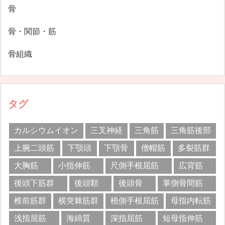
骨
骨・関節・筋
骨組織
タグ
カルシウムイオン
三叉神経
三角筋
三角筋後部
上腕二頭筋
下顎頭
下顎骨
僧帽筋
多裂筋群
大胸筋
小指伸筋
尺側手根屈筋
広背筋
後頭下筋群
後頭顆
後頭骨
掌側骨間筋
椎前筋群
横突棘筋群
橈側手根屈筋
母指内転筋
浅指屈筋
海綿質
深指屈筋
短母指伸筋