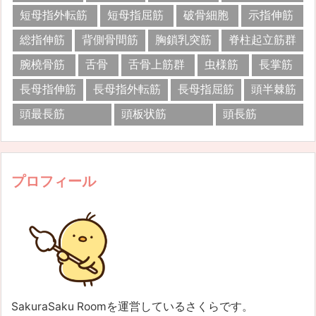
短母指外転筋
短母指屈筋
破骨細胞
示指伸筋
総指伸筋
背側骨間筋
胸鎖乳突筋
脊柱起立筋群
腕橈骨筋
舌骨
舌骨上筋群
虫様筋
長掌筋
長母指伸筋
長母指外転筋
長母指屈筋
頭半棘筋
頭最長筋
頭板状筋
頭長筋
プロフィール
SakuraSaku Roomを運営しているさくらです。