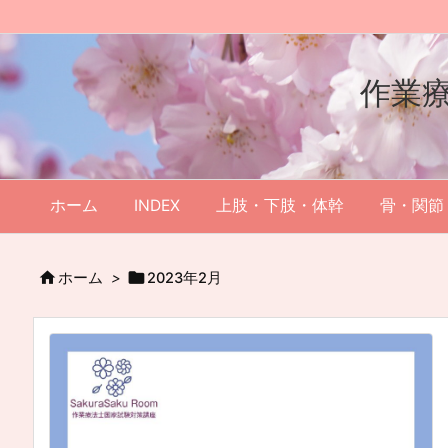
作業
ホーム
INDEX
上肢・下肢・体幹
骨・関節


ホーム
>
2023年2月