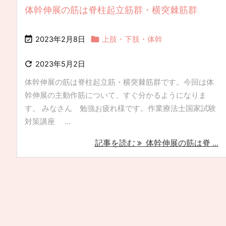
体幹伸展の筋は脊柱起立筋群・横突棘筋群


2023年2月8日
上肢・下肢・体幹

2023年5月2日
体幹伸展の筋は脊柱起立筋・横突棘筋群です。今回は体
幹伸展の主動作筋について、すぐ分かるようになりま
す。 みなさん 勉強お疲れ様です。作業療法士国家試験
対策講座 ...
記事を読む
体幹伸展の筋は脊 ...