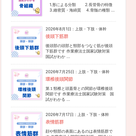
1.形による分類 2.長管骨の特徴
3.緻密質・海綿質 4.骨髄の種類 ...
2026年8月1日
:
上肢・下肢・体幹
後頭下筋群
後頭部の頭部と頸部をつなぐ筋が後頭
下筋群です 作業療法士国家試験対策
国試がわか ...
2026年7月25日
:
上肢・下肢・体幹
環椎後頭関節
第１頸椎と頭蓋骨との関節が環椎後頭
関節です 作業療法士国家試験対策 国
試がわかる ...
2026年7月17日
:
上肢・下肢・体幹
表情筋群
顔や頸部の表面にあるのは表情筋群で