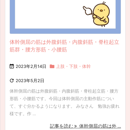
体幹側屈の筋は外腹斜筋・内腹斜筋・脊柱起立
筋群・腰方形筋・小腰筋


2023年2月14日
上肢・下肢・体幹

2023年5月2日
体幹側屈の筋は外腹斜筋・内腹斜筋・脊柱起立筋・腰方
形筋・小腰筋です。今回は体幹側屈の主動作筋につい
て、すぐ分かるようになります。 みなさん 勉強お疲れ
様です。作 ...
記事を読む
体幹側屈の筋は外 ...