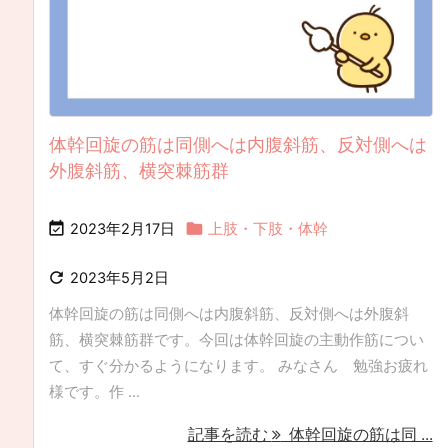
体幹回旋の筋は同側へは内腹斜筋、反対側へは
外腹斜筋、横突棘筋群


2023年2月17日
上肢・下肢・体幹

2023年5月2日
体幹回旋の筋は同側へは内腹斜筋、反対側へは外腹斜
筋、横突棘筋群です。今回は体幹回旋の主動作筋につい
て、すぐ分かるようになります。 みなさん 勉強お疲れ
様です。作 ...
記事を読む
体幹回旋の筋は同 ...