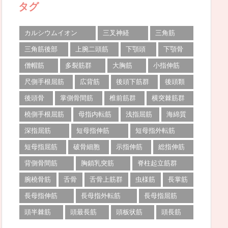
タグ
カルシウムイオン
三叉神経
三角筋
三角筋後部
上腕二頭筋
下顎頭
下顎骨
僧帽筋
多裂筋群
大胸筋
小指伸筋
尺側手根屈筋
広背筋
後頭下筋群
後頭顆
後頭骨
掌側骨間筋
椎前筋群
横突棘筋群
橈側手根屈筋
母指内転筋
浅指屈筋
海綿質
深指屈筋
短母指伸筋
短母指外転筋
短母指屈筋
破骨細胞
示指伸筋
総指伸筋
背側骨間筋
胸鎖乳突筋
脊柱起立筋群
腕橈骨筋
舌骨
舌骨上筋群
虫様筋
長掌筋
長母指伸筋
長母指外転筋
長母指屈筋
頭半棘筋
頭最長筋
頭板状筋
頭長筋