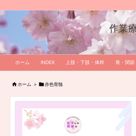
作業
ホーム
INDEX
上肢・下肢・体幹
骨・関節


ホーム
>
赤色骨髄