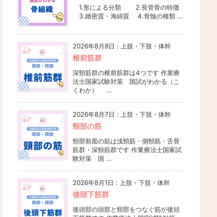
1.形による分類 2.長管骨の特徴
3.緻密質・海綿質 4.骨髄の種類 ...
2026年8月8日
:
上肢・下肢・体幹
椎前筋群
深頸筋群の椎前筋群は4つです 作業療
法士国家試験対策 国試がわかる（こ
くわか） ...
2026年8月7日
:
上肢・下肢・体幹
頸部の筋
頸部前面の筋は浅頸筋・側頸筋・舌骨
筋群・深頸筋群です 作業療法士国家試
験対策 国 ...
2026年8月1日
:
上肢・下肢・体幹
後頭下筋群
後頭部の頭部と頸部をつなぐ筋が後頭