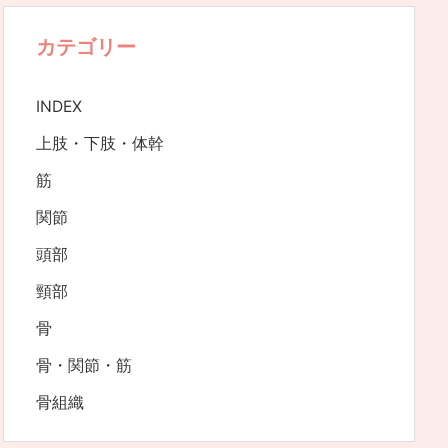
カテゴリー
INDEX
上肢・下肢・体幹
筋
関節
頭部
頸部
骨
骨・関節・筋
骨組織