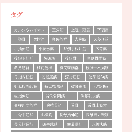
タグ
カルシウムイオン
三角筋
上腕二頭筋
下顎窩
下顎骨
僧帽筋
多裂筋群
大胸筋
大菱形筋
小指伸筋
小菱形筋
尺側手根屈筋
広背筋
後頭下筋群
後頭顆
後頭骨
掌側骨間筋
斜角筋群
椎前筋群
横突棘筋群
橈側手根屈筋
母指内転筋
浅指屈筋
深指屈筋
短母指伸筋
短母指外転筋
短母指屈筋
破骨細胞
示指伸筋
総指伸筋
背側骨間筋
胸鎖乳突筋
脊柱起立筋群
腕橈骨筋
舌骨
舌骨上筋群
舌骨下筋群
虫様筋
長母指伸筋
長母指外転筋
長母指屈筋
頭半棘筋
頭最長筋
頭板状筋