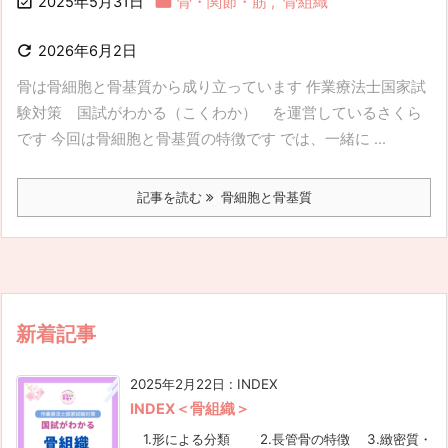


2025年5月31日
骨・関節・筋
,
骨組織

2026年6月2日
骨は骨細胞と骨基質から成り立っています 作業療法士国家試
験対策 国試がわかる（こくわか） を運営しているさくら
です 今回は骨細胞と骨基質の特徴です では、一緒に ...
記事を読む
骨細胞と骨基質
新着記事
2025年2月22日
:
INDEX
INDEX＜骨組織＞
1.形による分類 2.長管骨の特徴 3.緻密質・