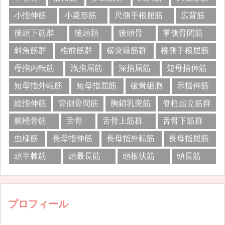
小指伸筋
小菱形筋
尺側手根屈筋
広背筋
後頭下筋群
後頭顆
後頭骨
掌側骨間筋
斜角筋群
椎前筋群
横突棘筋群
橈側手根屈筋
母指内転筋
浅指屈筋
深指屈筋
短母指伸筋
短母指外転筋
短母指屈筋
破骨細胞
示指伸筋
総指伸筋
背側骨間筋
胸鎖乳突筋
脊柱起立筋群
腕橈骨筋
舌骨
舌骨上筋群
舌骨下筋群
虫様筋
長母指伸筋
長母指外転筋
長母指屈筋
頭半棘筋
頭最長筋
頭板状筋
頭長筋
プロフィール