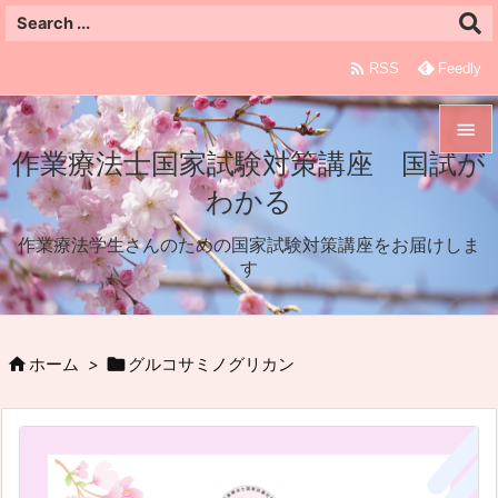

RSS
Feedly

作業療法士国家試験対策講座 国試が

わかる
メニュ

作業療法学生さんのための国家試験対策講座をお届けしま
サイド
す

前へ



ホーム
>
グルコサミノグリカン
次へ

検索