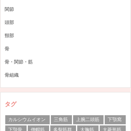
関節
頭部
頸部
骨
骨・関節・筋
骨組織
タグ
カルシウムイオン
三角筋
上腕二頭筋
下顎窩
下顎骨
僧帽筋
多裂筋群
大胸筋
大菱形筋