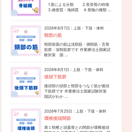
1.形による分類 2.長管骨の特徴
3.緻密質・海綿質 4.骨髄の種類 ...
2026年8月7日
:
上肢・下肢・体幹
頸部の筋
頸部前面の筋は浅頸筋・側頸筋・舌骨
筋群・深頸筋群です 作業療法士国家試
験対策 国 ...
2026年8月1日
:
上肢・下肢・体幹
後頭下筋群
後頭部の頭部と頸部をつなぐ筋が後頭
下筋群です 作業療法士国家試験対策
国試がわか ...
2026年7月25日
:
上肢・下肢・体幹
環椎後頭関節
第１頸椎と頭蓋骨との関節が環椎後頭