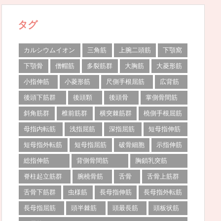
タグ
カルシウムイオン
三角筋
上腕二頭筋
下顎窩
下顎骨
僧帽筋
多裂筋群
大胸筋
大菱形筋
小指伸筋
小菱形筋
尺側手根屈筋
広背筋
後頭下筋群
後頭顆
後頭骨
掌側骨間筋
斜角筋群
椎前筋群
横突棘筋群
橈側手根屈筋
母指内転筋
浅指屈筋
深指屈筋
短母指伸筋
短母指外転筋
短母指屈筋
破骨細胞
示指伸筋
総指伸筋
背側骨間筋
胸鎖乳突筋
脊柱起立筋群
腕橈骨筋
舌骨
舌骨上筋群
舌骨下筋群
虫様筋
長母指伸筋
長母指外転筋
長母指屈筋
頭半棘筋
頭最長筋
頭板状筋