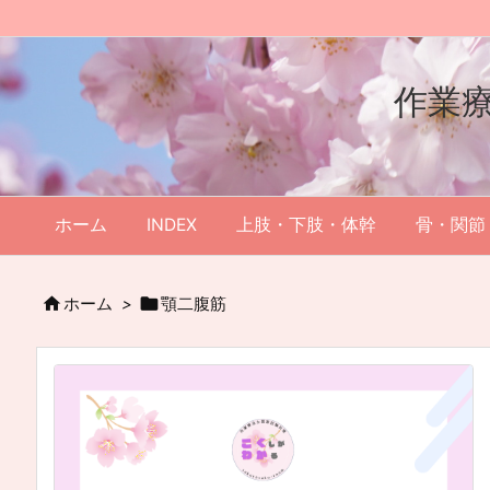
作業
ホーム
INDEX
上肢・下肢・体幹
骨・関節


ホーム
>
顎二腹筋