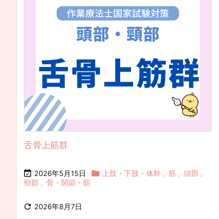
舌骨上筋群


2026年5月15日
上肢・下肢・体幹
,
筋
,
頭部
,
頸部
,
骨・関節・筋

2026年8月7日