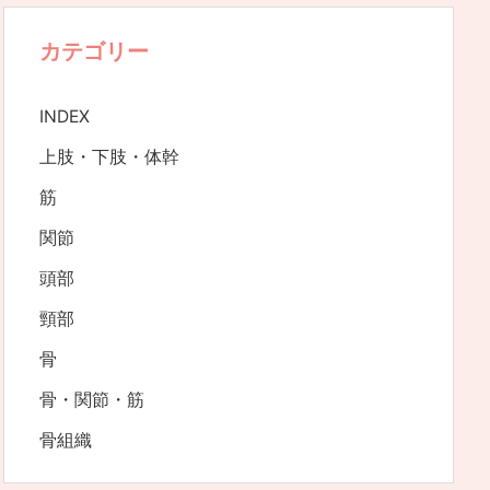
カテゴリー
INDEX
上肢・下肢・体幹
筋
関節
頭部
頸部
骨
骨・関節・筋
骨組織