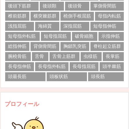
後頭下筋群
後頭顆
後頭骨
掌側骨間筋
椎前筋群
横突棘筋群
橈側手根屈筋
母指内転筋
浅指屈筋
海綿質
深指屈筋
短母指伸筋
短母指外転筋
短母指屈筋
破骨細胞
示指伸筋
総指伸筋
背側骨間筋
胸鎖乳突筋
脊柱起立筋群
腕橈骨筋
舌骨
舌骨上筋群
虫様筋
長掌筋
長母指伸筋
長母指外転筋
長母指屈筋
頭半棘筋
頭最長筋
頭板状筋
頭長筋
プロフィール