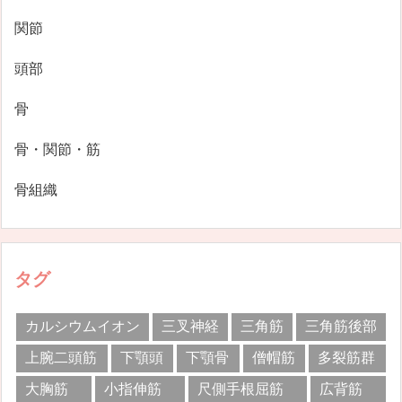
関節
頭部
骨
骨・関節・筋
骨組織
タグ
カルシウムイオン
三叉神経
三角筋
三角筋後部
上腕二頭筋
下顎頭
下顎骨
僧帽筋
多裂筋群
大胸筋
小指伸筋
尺側手根屈筋
広背筋