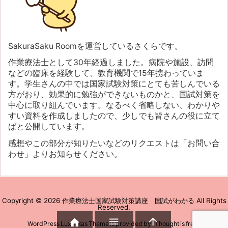
SakuraSaku Roomを運営しているさくらです。
作業療法士として30年経過しました。病院や施設、訪問
などの臨床を経験して、教育機関で15年携わっていま
す。学生さんの中では国家試験対策にとても苦しんでいる
方がおり、効果的に勉強ができないものかと、国試対策を
中心に取り組んでいます。なるべく省略しない、わかりや
すい資料を作成しましたので、少しでも皆さんの役に立て
ばと公開しています。
感想やこの部分が知りたいなどのリクエストは「お問い合
わせ」よりお知らせください。
Copyright ©
2026
作業療法士国家試験対策講座 国試がわかる
All Rights
Reserved.



WordPress Luxeritas Theme is provided by "
Thought is free
".