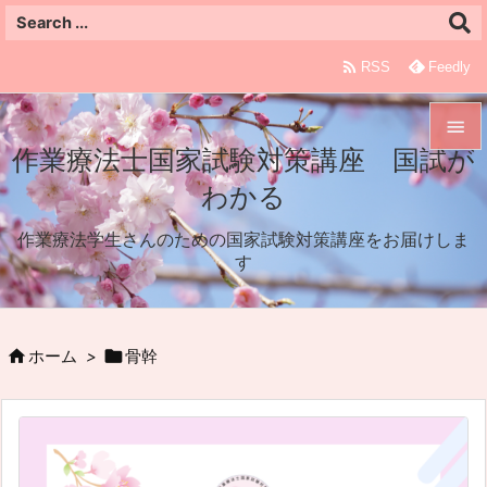

RSS
Feedly

作業療法士国家試験対策講座 国試が

わかる
メニュ

作業療法学生さんのための国家試験対策講座をお届けしま
サイド
す

前へ



ホーム
>
骨幹
次へ

検索