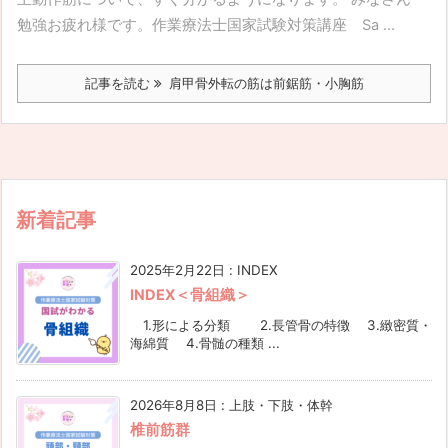
勉強お疲れ様です。作業療法士国家試験対策講座 Sa ...
記事を読む
肩甲骨外転の筋は前鋸筋・小胸筋
新着記事
2025年2月22日
:
INDEX
INDEX＜骨組織＞
1.形による分類 2.長管骨の特徴 3.緻密質・
海綿質 4.骨髄の種類 ...
2026年8月8日
:
上肢・下肢・体幹
椎前筋群