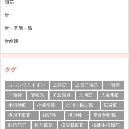
頸部
骨
骨・関節・筋
骨組織
タグ
カルシウムイオン
三角筋
上腕二頭筋
下顎窩
下顎骨
僧帽筋
多裂筋群
大胸筋
大菱形筋
小指伸筋
小菱形筋
尺側手根屈筋
広背筋
後頭下筋群
後頭顆
後頭骨
掌側骨間筋
斜角筋群
椎前筋群
横突棘筋群
橈側手根屈筋