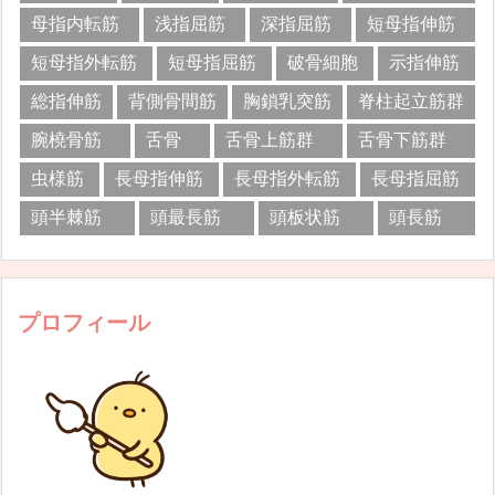
母指内転筋
浅指屈筋
深指屈筋
短母指伸筋
短母指外転筋
短母指屈筋
破骨細胞
示指伸筋
総指伸筋
背側骨間筋
胸鎖乳突筋
脊柱起立筋群
腕橈骨筋
舌骨
舌骨上筋群
舌骨下筋群
虫様筋
長母指伸筋
長母指外転筋
長母指屈筋
頭半棘筋
頭最長筋
頭板状筋
頭長筋
プロフィール