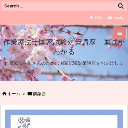

RSS
Feedly

作業療法士国家試験対策講座 国試が

わかる
メニュ

作業療法学生さんのための国家試験対策講座をお届けしま
サイド
す

前へ



ホーム
>
前鋸筋
次へ

検索