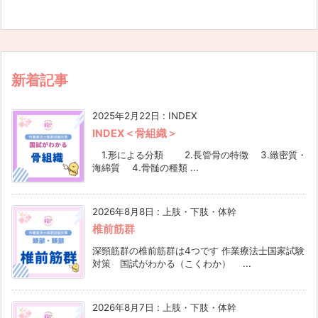
新着記事
2025年2月22日
:
INDEX
INDEX＜骨組織＞
1.形による分類 2.長管骨の特徴 3.緻密質・
海綿質 4.骨髄の種類 ...
2026年8月8日
:
上肢・下肢・体幹
椎前筋群
深頸筋群の椎前筋群は4つです 作業療法士国家試験
対策 国試がわかる（こくわか） ...
2026年8月7日
:
上肢・下肢・体幹