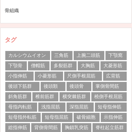
骨組織
タグ
カルシウムイオン
三角筋
上腕二頭筋
下顎窩
下顎骨
僧帽筋
多裂筋群
大胸筋
大菱形筋
小指伸筋
小菱形筋
尺側手根屈筋
広背筋
後頭下筋群
後頭顆
後頭骨
掌側骨間筋
斜角筋群
椎前筋群
横突棘筋群
橈側手根屈筋
母指内転筋
浅指屈筋
深指屈筋
短母指伸筋
短母指外転筋
短母指屈筋
破骨細胞
示指伸筋
総指伸筋
背側骨間筋
胸鎖乳突筋
脊柱起立筋群