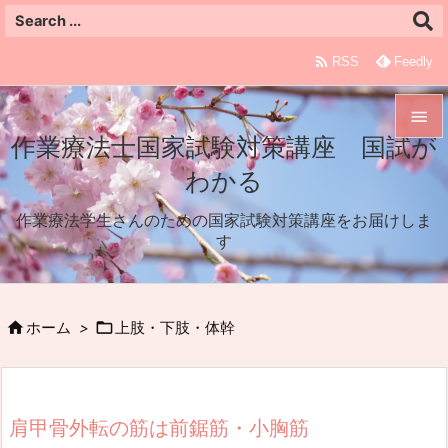

RSS
Feedly

作業療法士国家試験対策講座 国試が

わかる
メニュ

作業療法学生さんのための国家試験対策講座をお届けしま
サイド
す

前へ



ホーム
>
上肢・下肢・体幹
次へ

検索
肩甲骨外転の筋は前鋸筋・小胸筋