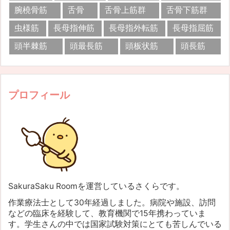
腕橈骨筋
舌骨
舌骨上筋群
舌骨下筋群
虫様筋
長母指伸筋
長母指外転筋
長母指屈筋
頭半棘筋
頭最長筋
頭板状筋
頭長筋
プロフィール
SakuraSaku Roomを運営しているさくらです。
作業療法士として30年経過しました。病院や施設、訪問
などの臨床を経験して、教育機関で15年携わっていま
す。学生さんの中では国家試験対策にとても苦しんでいる