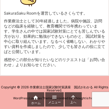
SakuraSaku Roomを運営しているさくらです。
作業療法士として30年経過しました。病院や施設、訪問
などの臨床を経験して、教育機関で15年携わっていま
す。学生さんの中では国家試験対策にとても苦しんでいる
方がおり、効果的に勉強ができないものかと、国試対策を
中心に取り組んでいます。なるべく省略しない、わかりや
すい資料を作成しましたので、少しでも皆さんの役に立て
ばと公開しています。
感想やこの部分が知りたいなどのリクエストは「お問い合
わせ」よりお知らせください。
Copyright ©
2026
作業療法士国家試験対策講座 国試がわかる
All Rights
Reserved.



WordPress Luxeritas Theme is provided by "
Thought is free
".
メニュー
上へ
ホーム