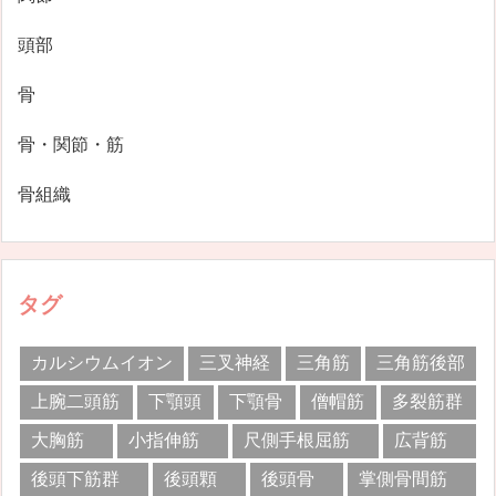
頭部
骨
骨・関節・筋
骨組織
タグ
カルシウムイオン
三叉神経
三角筋
三角筋後部
上腕二頭筋
下顎頭
下顎骨
僧帽筋
多裂筋群
大胸筋
小指伸筋
尺側手根屈筋
広背筋
後頭下筋群
後頭顆
後頭骨
掌側骨間筋