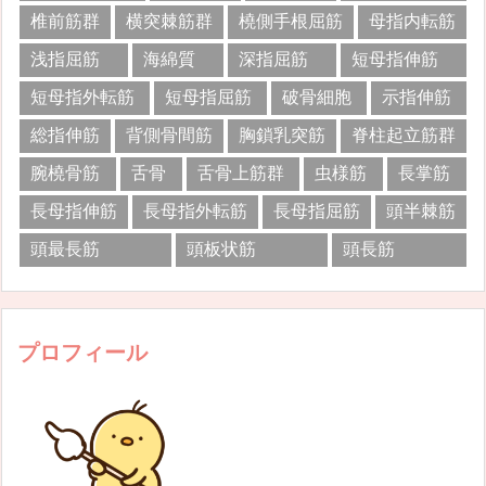
椎前筋群
横突棘筋群
橈側手根屈筋
母指内転筋
浅指屈筋
海綿質
深指屈筋
短母指伸筋
短母指外転筋
短母指屈筋
破骨細胞
示指伸筋
総指伸筋
背側骨間筋
胸鎖乳突筋
脊柱起立筋群
腕橈骨筋
舌骨
舌骨上筋群
虫様筋
長掌筋
長母指伸筋
長母指外転筋
長母指屈筋
頭半棘筋
頭最長筋
頭板状筋
頭長筋
プロフィール