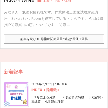


2024年2月14日
上肢・下肢・体幹
みなさん 勉強お疲れ様です。作業療法士国家試験対策講
座 SakuraSaku Roomを運営しているさくらです。 今回は母
指IP関節屈曲の筋についてです。 関節 ...
記事を読む
母指IP関節屈曲の筋は長母指屈筋
新着記事
2025年2月22日
:
INDEX
INDEX＜骨組織＞
1.形による分類 2.長管骨の特徴 3.緻密質・
海綿質 4.骨髄の種類 ...