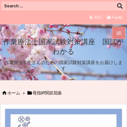

RSS
Feedly

作業療法士国家試験対策講座 国試が

わかる
メニュ

作業療法学生さんのための国家試験対策講座をお届けしま
サイド
す

前へ



ホーム
>
母指IP関節屈曲
次へ

検索