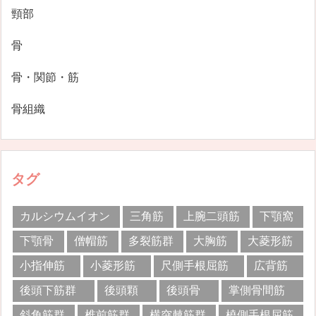
頸部
骨
骨・関節・筋
骨組織
タグ
カルシウムイオン
三角筋
上腕二頭筋
下顎窩
下顎骨
僧帽筋
多裂筋群
大胸筋
大菱形筋
小指伸筋
小菱形筋
尺側手根屈筋
広背筋
後頭下筋群
後頭顆
後頭骨
掌側骨間筋
斜角筋群
椎前筋群
横突棘筋群
橈側手根屈筋