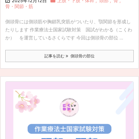


2025年12月12日
上肢・下肢・体幹
,
頭部
,
骨
,
骨・関節・筋
側頭骨には側頭筋や胸鎖乳突筋がついたり、顎関節を形成し
たりします 作業療法士国家試験対策 国試がわかる（こくわ
か） を運営しているさくらです 今回は側頭骨の部位 ...
記事を読む
側頭骨の部位