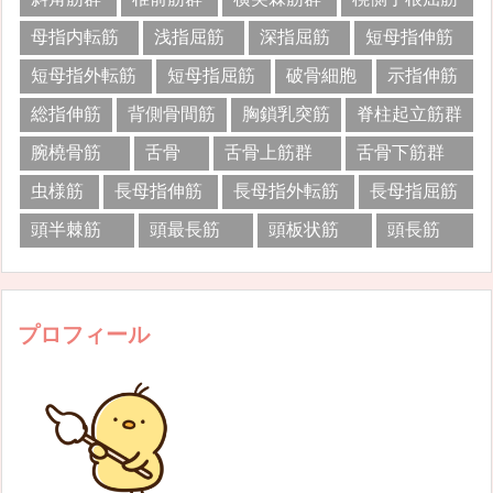
母指内転筋
浅指屈筋
深指屈筋
短母指伸筋
短母指外転筋
短母指屈筋
破骨細胞
示指伸筋
総指伸筋
背側骨間筋
胸鎖乳突筋
脊柱起立筋群
腕橈骨筋
舌骨
舌骨上筋群
舌骨下筋群
虫様筋
長母指伸筋
長母指外転筋
長母指屈筋
頭半棘筋
頭最長筋
頭板状筋
頭長筋
プロフィール