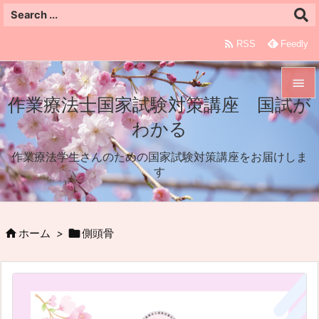

RSS
Feedly

作業療法士国家試験対策講座 国試が

わかる
メニュ

作業療法学生さんのための国家試験対策講座をお届けしま
サイド
す

前へ



ホーム
>
側頭骨
次へ

検索