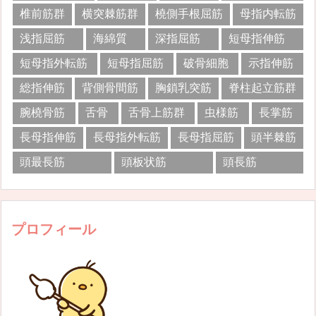
椎前筋群
横突棘筋群
橈側手根屈筋
母指内転筋
浅指屈筋
海綿質
深指屈筋
短母指伸筋
短母指外転筋
短母指屈筋
破骨細胞
示指伸筋
総指伸筋
背側骨間筋
胸鎖乳突筋
脊柱起立筋群
腕橈骨筋
舌骨
舌骨上筋群
虫様筋
長掌筋
長母指伸筋
長母指外転筋
長母指屈筋
頭半棘筋
頭最長筋
頭板状筋
頭長筋
プロフィール