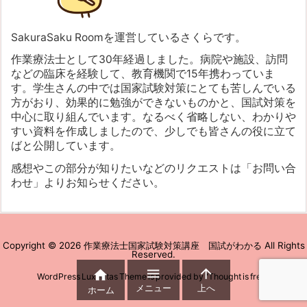
SakuraSaku Roomを運営しているさくらです。
作業療法士として30年経過しました。病院や施設、訪問
などの臨床を経験して、教育機関で15年携わっていま
す。学生さんの中では国家試験対策にとても苦しんでいる
方がおり、効果的に勉強ができないものかと、国試対策を
中心に取り組んでいます。なるべく省略しない、わかりや
すい資料を作成しましたので、少しでも皆さんの役に立て
ばと公開しています。
感想やこの部分が知りたいなどのリクエストは「お問い合
わせ」よりお知らせください。
Copyright ©
2026
作業療法士国家試験対策講座 国試がわかる
All Rights
Reserved.



WordPress Luxeritas Theme is provided by "
Thought is free
".
メニュー
上へ
ホーム