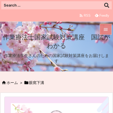

RSS
Feedly

作業療法士国家試験対策講座 国試が

わかる
メニュ

作業療法学生さんのための国家試験対策講座をお届けしま
サイド
す

前へ



ホーム
>
眼窩下溝
次へ

検索