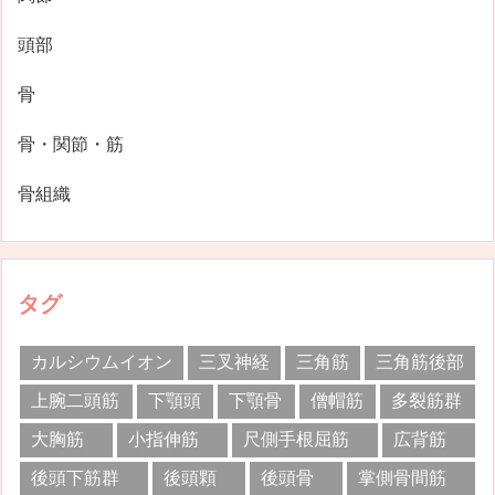
頭部
骨
骨・関節・筋
骨組織
タグ
カルシウムイオン
三叉神経
三角筋
三角筋後部
上腕二頭筋
下顎頭
下顎骨
僧帽筋
多裂筋群
大胸筋
小指伸筋
尺側手根屈筋
広背筋
後頭下筋群
後頭顆
後頭骨
掌側骨間筋