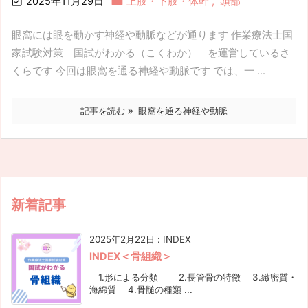


2025年11月29日
上肢・下肢・体幹
,
頭部
眼窩には眼を動かす神経や動脈などが通ります 作業療法士国
家試験対策 国試がわかる（こくわか） を運営しているさ
くらです 今回は眼窩を通る神経や動脈です では、一 ...
記事を読む
眼窩を通る神経や動脈
新着記事
2025年2月22日
:
INDEX
INDEX＜骨組織＞
1.形による分類 2.長管骨の特徴 3.緻密質・
海綿質 4.骨髄の種類 ...