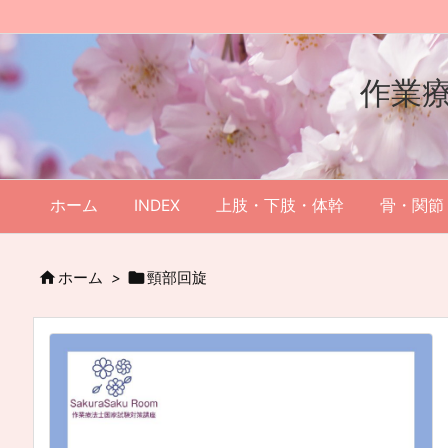
作業
ホーム
INDEX
上肢・下肢・体幹
骨・関節


ホーム
>
頸部回旋