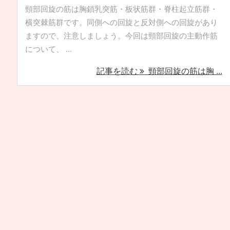
頸部回旋の筋は胸鎖乳突筋・板状筋群・脊柱起立筋群・
横突棘筋群です。同側への回旋と反対側への回旋があり
ますので、注意しましょう。今回は頸部回旋の主動作筋
について、 ...
記事を読む
頸部回旋の筋は胸 ...