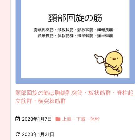
頸部回旋の筋は胸鎖乳突筋・板状筋群・脊柱起
立筋群・横突棘筋群


2023年1月7日
上肢・下肢・体幹

2023年1月21日