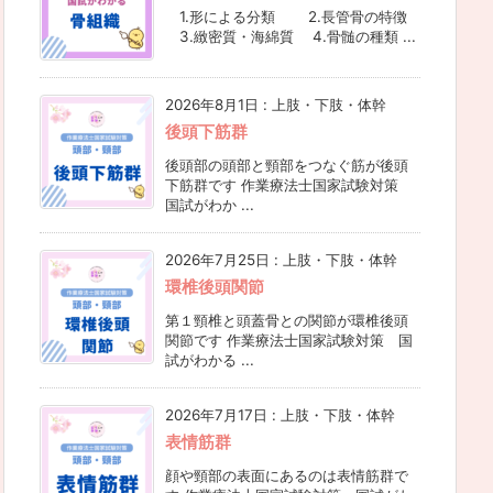
1.形による分類 2.長管骨の特徴
3.緻密質・海綿質 4.骨髄の種類 ...
2026年8月1日
:
上肢・下肢・体幹
後頭下筋群
後頭部の頭部と頸部をつなぐ筋が後頭
下筋群です 作業療法士国家試験対策
国試がわか ...
2026年7月25日
:
上肢・下肢・体幹
環椎後頭関節
第１頸椎と頭蓋骨との関節が環椎後頭
関節です 作業療法士国家試験対策 国
試がわかる ...
2026年7月17日
:
上肢・下肢・体幹
表情筋群
顔や頸部の表面にあるのは表情筋群で