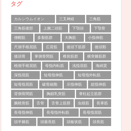
タグ
カルシウムイオン
三叉神経
三角筋
三角筋後部
上腕二頭筋
下顎頭
下顎骨
僧帽筋
多裂筋群
大胸筋
小指伸筋
尺側手根屈筋
広背筋
後頭下筋群
後頭顆
後頭骨
掌側骨間筋
椎前筋群
横突棘筋群
橈側手根屈筋
母指内転筋
浅指屈筋
海綿質
深指屈筋
短母指伸筋
短母指外転筋
短母指屈筋
破骨細胞
示指伸筋
総指伸筋
背側骨間筋
胸鎖乳突筋
脊柱起立筋群
腕橈骨筋
舌骨
舌骨上筋群
虫様筋
長掌筋
長母指伸筋
長母指外転筋
長母指屈筋
頭半棘筋
頭最長筋
頭板状筋
頭長筋