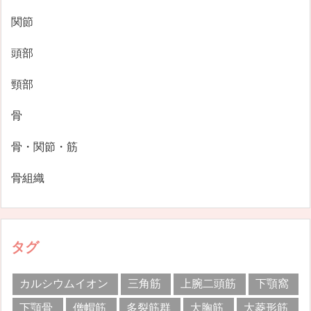
関節
頭部
頸部
骨
骨・関節・筋
骨組織
タグ
カルシウムイオン
三角筋
上腕二頭筋
下顎窩
下顎骨
僧帽筋
多裂筋群
大胸筋
大菱形筋