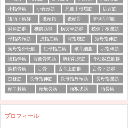
小指伸筋
小菱形筋
尺側手根屈筋
広背筋
後頭下筋群
後頭顆
後頭骨
掌側骨間筋
斜角筋群
椎前筋群
横突棘筋群
橈側手根屈筋
母指内転筋
浅指屈筋
深指屈筋
短母指伸筋
短母指外転筋
短母指屈筋
破骨細胞
示指伸筋
総指伸筋
背側骨間筋
胸鎖乳突筋
脊柱起立筋群
腕橈骨筋
舌骨
舌骨上筋群
舌骨下筋群
虫様筋
長母指伸筋
長母指外転筋
長母指屈筋
頭半棘筋
頭最長筋
頭板状筋
頭長筋
プロフィール