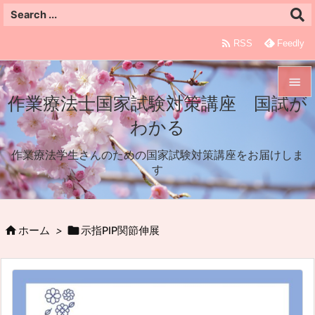

RSS
Feedly

作業療法士国家試験対策講座 国試が

わかる
メニュ

作業療法学生さんのための国家試験対策講座をお届けしま
サイド
す

前へ



ホーム
>
示指PIP関節伸展
次へ

検索