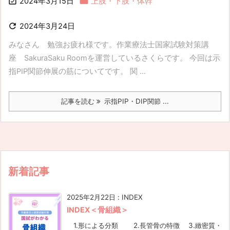


2024年3月15日
上肢・下肢・体幹

2024年3月24日
みなさん 勉強お疲れ様です。作業療法士国家試験対策講
座 SakuraSaku Roomを運営しているさくらです。 今回は示
指PIP関節伸展の筋についてです。 関 ...
記事を読む
示指PIP・DIP関節 ...
新着記事
2025年2月22日
:
INDEX
INDEX＜骨組織＞
1.形による分類 2.長管骨の特徴 3.緻密質・