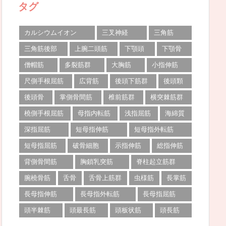
タグ
カルシウムイオン
三叉神経
三角筋
三角筋後部
上腕二頭筋
下顎頭
下顎骨
僧帽筋
多裂筋群
大胸筋
小指伸筋
尺側手根屈筋
広背筋
後頭下筋群
後頭顆
後頭骨
掌側骨間筋
椎前筋群
横突棘筋群
橈側手根屈筋
母指内転筋
浅指屈筋
海綿質
深指屈筋
短母指伸筋
短母指外転筋
短母指屈筋
破骨細胞
示指伸筋
総指伸筋
背側骨間筋
胸鎖乳突筋
脊柱起立筋群
腕橈骨筋
舌骨
舌骨上筋群
虫様筋
長掌筋
長母指伸筋
長母指外転筋
長母指屈筋
頭半棘筋
頭最長筋
頭板状筋
頭長筋