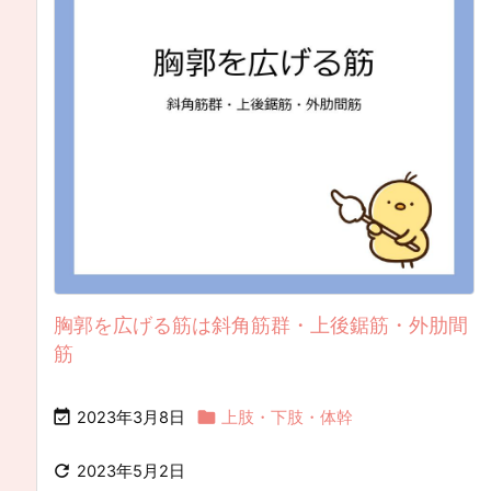
胸郭を広げる筋は斜角筋群・上後鋸筋・外肋間
筋


2023年3月8日
上肢・下肢・体幹

2023年5月2日