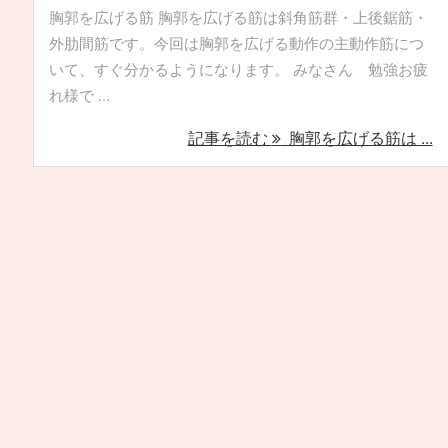
胸郭を広げる筋 胸郭を広げる筋は斜角筋群・上後鋸筋・
外肋間筋です。今回は胸郭を広げる動作の主動作筋につ
いて、すぐ分かるようになります。 みなさん 勉強お疲
れ様で ...
記事を読む
胸郭を広げる筋は ...