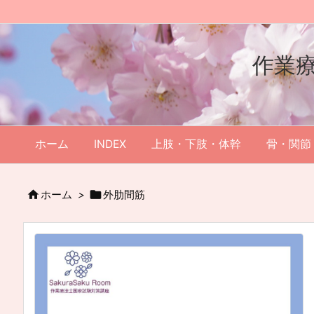
作業
ホーム
INDEX
上肢・下肢・体幹
骨・関節


ホーム
>
外肋間筋