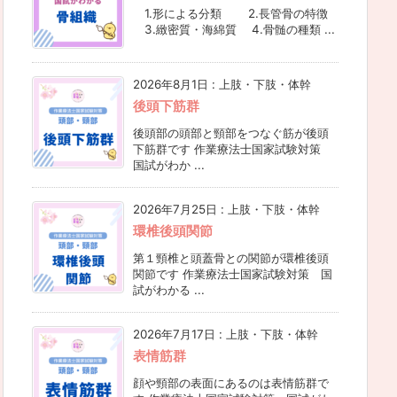
1.形による分類 2.長管骨の特徴
3.緻密質・海綿質 4.骨髄の種類 ...
2026年8月1日
:
上肢・下肢・体幹
後頭下筋群
後頭部の頭部と頸部をつなぐ筋が後頭
下筋群です 作業療法士国家試験対策
国試がわか ...
2026年7月25日
:
上肢・下肢・体幹
環椎後頭関節
第１頸椎と頭蓋骨との関節が環椎後頭
関節です 作業療法士国家試験対策 国
試がわかる ...
2026年7月17日
:
上肢・下肢・体幹
表情筋群
顔や頸部の表面にあるのは表情筋群で